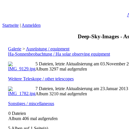
A
Startseite
|
Anmelden
Deep-Sky-Images - Ast
Galerie
>
Ausrüstung / equipment
Ha-Sonnenbeobachtung / Ha solar observing equipment
5 Dateien, letzte Aktualisierung am 03.November 
Album 3297 mal aufgerufen
Weitere Teleskope / other telescopes
7 Dateien, letzte Aktualisierung am 23.Januar 2013
Album 3210 mal aufgerufen
Sonstiges / miscellaneous
0 Dateien
Album 406 mal aufgerufen
5 Alben auf 1 Seite(n)