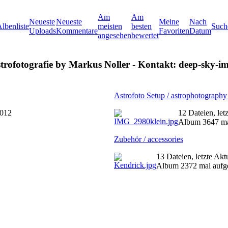
Am
Am
Neueste
Neueste
Meine
Nach
lbenliste
meisten
besten
Such
Uploads
Kommentare
Favoriten
Datum
angesehen
bewertet
rofotografie by Markus Noller - Kontakt: deep-sky-im
Astrofoto Setup / astrophotograph
2012
12 Dateien, let
Album 3647 ma
Zubehör / accessories
13 Dateien, letzte Akt
Album 2372 mal aufg