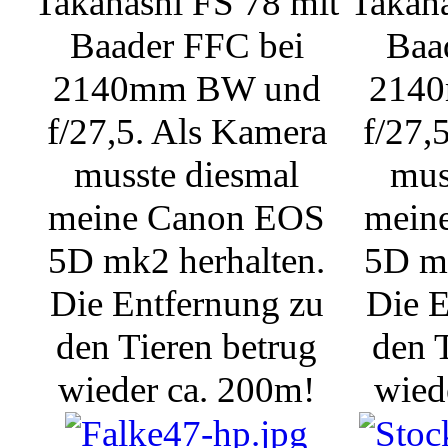
Takahashi FS 78 mit
Takaha
Baader FFC bei
Baa
2140mm BW und
214
f/27,5. Als Kamera
f/27,
musste diesmal
mus
meine Canon EOS
mein
5D mk2 herhalten.
5D mk
Die Entfernung zu
Die E
den Tieren betrug
den 
wieder ca. 200m!
wied