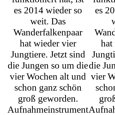
es 2014 wieder so
es 20
weit. Das
Wanderfalkenpaar
Wand
hat wieder vier
hat
Jungtiere. Jetzt sind
Jungti
die Jungen so um die
die Ju
vier Wochen alt und
vier W
schon ganz schön
scho
groß geworden.
gro
Aufnahmeinstrument
Aufna