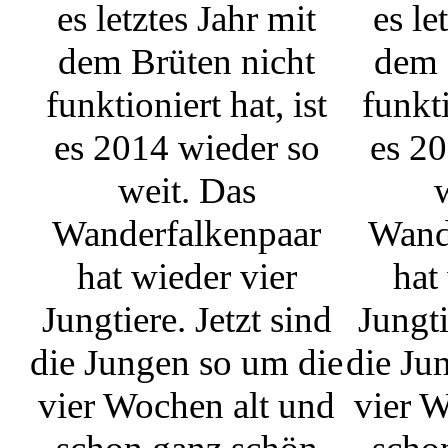
es letztes Jahr mit
es le
dem Brüten nicht
dem 
funktioniert hat, ist
funkti
es 2014 wieder so
es 20
weit. Das
Wanderfalkenpaar
Wand
hat wieder vier
hat
Jungtiere. Jetzt sind
Jungti
die Jungen so um die
die Ju
vier Wochen alt und
vier W