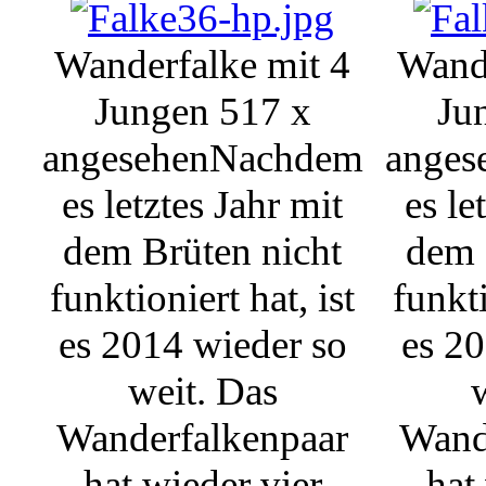
Wanderfalke mit 4
Wande
Jungen
517 x
Ju
angesehen
Nachdem
anges
es letztes Jahr mit
es le
dem Brüten nicht
dem 
funktioniert hat, ist
funkti
es 2014 wieder so
es 20
weit. Das
Wanderfalkenpaar
Wand
hat wieder vier
hat