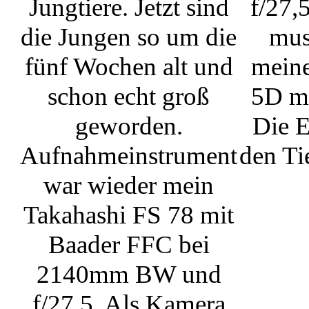
Jungtiere. Jetzt sind
f/27,
die Jungen so um die
mus
fünf Wochen alt und
mein
schon echt groß
5D mk
geworden.
Die E
Aufnahmeinstrument
den Ti
war wieder mein
Takahashi FS 78 mit
Baader FFC bei
2140mm BW und
f/27,5. Als Kamera