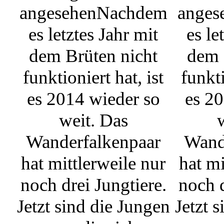
angesehen
Nachdem
anges
es letztes Jahr mit
es le
dem Brüten nicht
dem 
funktioniert hat, ist
funkti
es 2014 wieder so
es 20
weit. Das
Wanderfalkenpaar
Wand
hat mittlerweile nur
hat mi
noch drei Jungtiere.
noch d
Jetzt sind die Jungen
Jetzt 