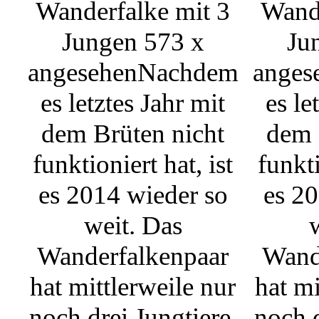
Wanderfalke mit 3
Wande
Jungen
573 x
Ju
angesehen
Nachdem
anges
es letztes Jahr mit
es le
dem Brüten nicht
dem 
funktioniert hat, ist
funkti
es 2014 wieder so
es 20
weit. Das
Wanderfalkenpaar
Wand
hat mittlerweile nur
hat mi
noch drei Jungtiere.
noch d