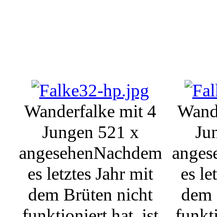
Wanderfalke mit 4
Wande
Jungen
521 x
Ju
angesehen
Nachdem
anges
es letztes Jahr mit
es le
dem Brüten nicht
dem 
funktioniert hat, ist
funkti