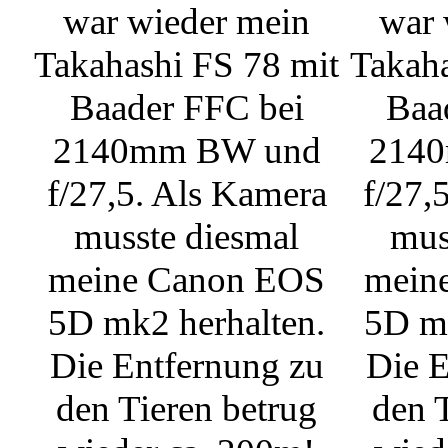
war wieder mein
war 
Takahashi FS 78 mit
Takaha
Baader FFC bei
Baa
2140mm BW und
214
f/27,5. Als Kamera
f/27,
musste diesmal
mus
meine Canon EOS
mein
5D mk2 herhalten.
5D mk
Die Entfernung zu
Die E
den Tieren betrug
den 