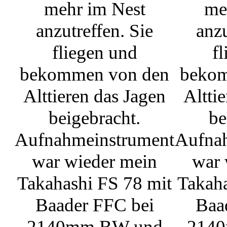
mehr im Nest
me
anzutreffen. Sie
anzu
fliegen und
f
bekommen von den
bekom
Alttieren das Jagen
Altti
beigebracht.
be
Aufnahmeinstrument
Aufna
war wieder mein
war 
Takahashi FS 78 mit
Takaha
Baader FFC bei
Baa
2140mm BW und
214