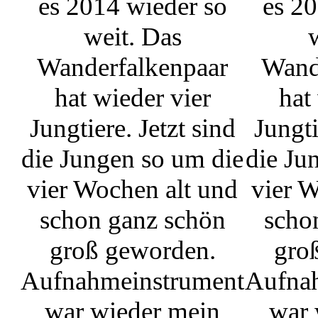
es 2014 wieder so
es 20
weit. Das
Wanderfalkenpaar
Wand
hat wieder vier
hat
Jungtiere. Jetzt sind
Jungti
die Jungen so um die
die Ju
vier Wochen alt und
vier W
schon ganz schön
scho
groß geworden.
gro
Aufnahmeinstrument
Aufna
war wieder mein
war 