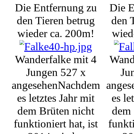
Die Entfernung zu
Die E
den Tieren betrug
den 
wieder ca. 200m!
wied
Wanderfalke mit 4
Wande
Jungen
527 x
Ju
angesehen
Nachdem
anges
es letztes Jahr mit
es le
dem Brüten nicht
dem 
funktioniert hat, ist
funkti