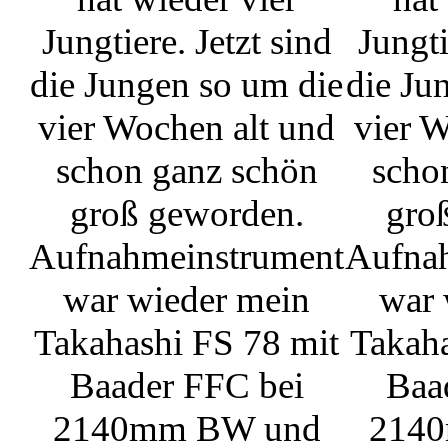
Jungtiere. Jetzt sind
Jungti
die Jungen so um die
die Ju
vier Wochen alt und
vier W
schon ganz schön
scho
groß geworden.
gro
Aufnahmeinstrument
Aufna
war wieder mein
war 
Takahashi FS 78 mit
Takaha
Baader FFC bei
Baa
2140mm BW und
214