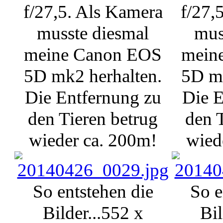
f/27,5. Als Kamera
f/27,
musste diesmal
mus
meine Canon EOS
mein
5D mk2 herhalten.
5D mk
Die Entfernung zu
Die E
den Tieren betrug
den 
wieder ca. 200m!
wied
So entstehen die
So e
Bilder...
552 x
Bil