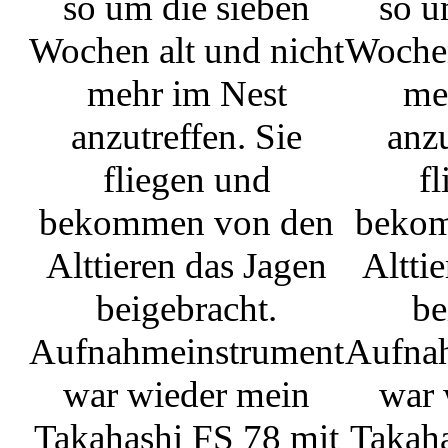
so um die sieben
so u
Wochen alt und nicht
Wochen
mehr im Nest
me
anzutreffen. Sie
anzu
fliegen und
f
bekommen von den
bekom
Alttieren das Jagen
Altti
beigebracht.
be
Aufnahmeinstrument
Aufna
war wieder mein
war 
Takahashi FS 78 mit
Takaha