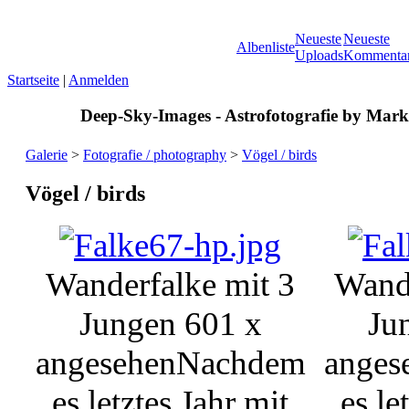
Neueste
Neueste
Albenliste
Uploads
Kommenta
Startseite
|
Anmelden
Deep-Sky-Images - Astrofotografie by Marku
Galerie
>
Fotografie / photography
>
Vögel / birds
Vögel / birds
Wanderfalke mit 3
Wande
Jungen
601 x
Ju
angesehen
Nachdem
anges
es letztes Jahr mit
es le