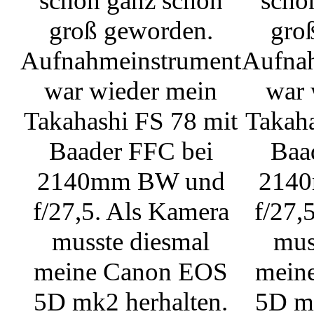
schon ganz schön
scho
groß geworden.
gro
Aufnahmeinstrument
Aufna
war wieder mein
war 
Takahashi FS 78 mit
Takaha
Baader FFC bei
Baa
2140mm BW und
214
f/27,5. Als Kamera
f/27,
musste diesmal
mus
meine Canon EOS
mein
5D mk2 herhalten.
5D mk