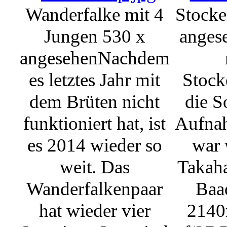
Wanderfalke mit 4
Stocke
Jungen
530 x
anges
angesehen
Nachdem
es letztes Jahr mit
Stock
dem Brüten nicht
die S
funktioniert hat, ist
Aufna
es 2014 wieder so
war 
weit. Das
Takaha
Wanderfalkenpaar
Baa
hat wieder vier
214