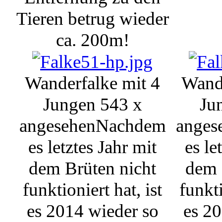
Tieren betrug wieder
ca. 200m!
Wanderfalke mit 4
Wande
Jungen
543 x
Ju
angesehen
Nachdem
anges
es letztes Jahr mit
es le
dem Brüten nicht
dem 
funktioniert hat, ist
funkti
es 2014 wieder so
es 20