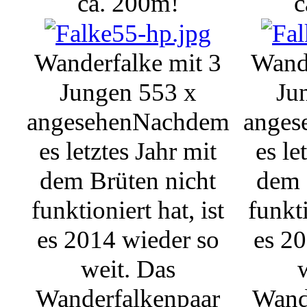
ca. 200m!
c
Wanderfalke mit 3
Wande
Jungen
553 x
Ju
angesehen
Nachdem
anges
es letztes Jahr mit
es le
dem Brüten nicht
dem 
funktioniert hat, ist
funkti
es 2014 wieder so
es 20
weit. Das
Wanderfalkenpaar
Wand