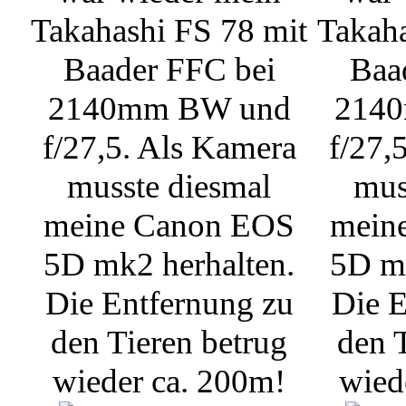
Takahashi FS 78 mit
Takaha
Baader FFC bei
Baa
2140mm BW und
214
f/27,5. Als Kamera
f/27,
musste diesmal
mus
meine Canon EOS
mein
5D mk2 herhalten.
5D mk
Die Entfernung zu
Die E
den Tieren betrug
den 
wieder ca. 200m!
wied