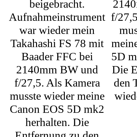
beigebracht.
214
Aufnahmeinstrument
f/27,
war wieder mein
mus
Takahashi FS 78 mit
mein
Baader FFC bei
5D mk
2140mm BW und
Die E
f/27,5. Als Kamera
den 
musste wieder meine
wied
Canon EOS 5D mk2
herhalten. Die
Entfernung zu den