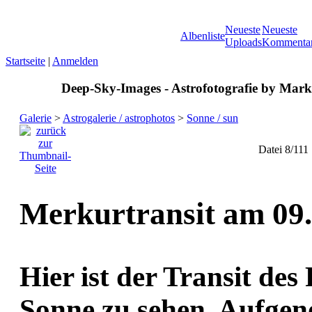
Neueste
Neueste
Albenliste
Uploads
Kommenta
Startseite
|
Anmelden
Deep-Sky-Images - Astrofotografie by Marku
Galerie
>
Astrogalerie / astrophotos
>
Sonne / sun
Datei 8/111
Merkurtransit am 09
Hier ist der Transit de
Sonne zu sehen. Aufge